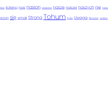
nasion
nasze
naszych
nie
kolejną
nas
naszej
ntów
nasiona
niez
Tohum
się
Strona
Uwaga
sezon
smak
tylko
Wczoraj
widać