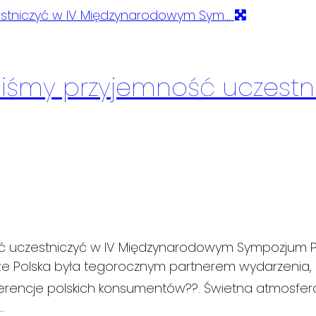
iśmy przyjemność uczestni
ość uczestniczyć w IV Międzynarodowym Sympozjum
ko że Polska była tegorocznym partnerem wydarzenia, 
rencje polskich konsumentów?‍?. Świetna atmosfe
.