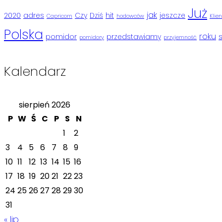
Już
jak
2020
adres
Czy
Dziś
hit
jeszcze
Capricorn
hodowców
Klie
Polska
roku
pomidor
przedstawiamy
pomidory
przyjemność
Kalendarz
sierpień 2026
P
W
Ś
C
P
S
N
1
2
3
4
5
6
7
8
9
10
11
12
13
14
15
16
17
18
19
20
21
22
23
24
25
26
27
28
29
30
31
« lip