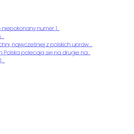
 to niepokonany numer 1…
….
hni, najwcześniej z polskich upraw….
m Polska polecają się na drugie na…
,…