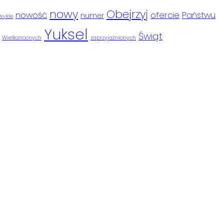
nowy
Obejrzyj
nowość
ofercie
Państwu
numer
wykle
Yuksel
Świąt
Wielkanocnych
zaprzyjaźnionych