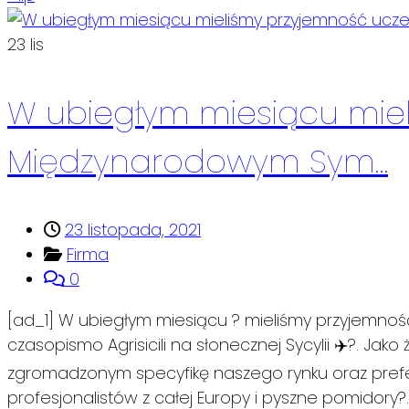
23
lis
W ubiegłym miesiącu miel
Międzynarodowym Sym…
23 listopada, 2021
Firma
0
[ad_1] W ubiegłym miesiącu ? mieliśmy przyjemn
czasopismo Agrisicili na słonecznej Sycylii ✈️?. Ja
zgromadzonym specyfikę naszego rynku oraz prefe
profesjonalistów z całej Europy i pyszne pomidory?..